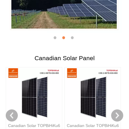
Canadian Solar Panel
C
N
M
Canadian Solar TOPBiHiKu6
Canadian Solar TOPBiHiKu6