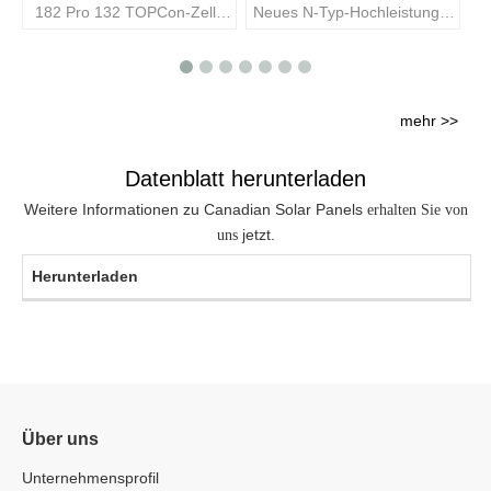
182 Pro 132 TOPCon-Zelle
Neues N-Typ-Hochleistungs-
600 - 630 W N-Typ-
182-Pro-132-Zellen-N-Typ-
Solarmodul 620 W 625 W
TOPCon-Solarmodul 660 W
615 W 640 W 635 W
650 W 645 W 640 W 635 W
Doppelglas Module
Doppelglas Module
mehr >>
Datenblatt herunterladen
Weitere Informationen zu Canadian Solar Panels
erhalten Sie von
jetzt.
uns
Herunterladen
Über uns
Unternehmensprofil