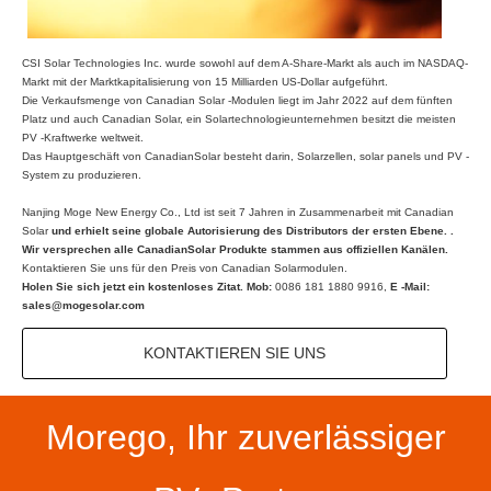
CSI Solar Technologies Inc. wurde sowohl auf dem A-Share-Markt als auch im NASDAQ-
Markt mit der Marktkapitalisierung von 15 Milliarden US-Dollar aufgeführt.
Die Verkaufsmenge von Canadian Solar -Modulen liegt im Jahr 2022 auf dem fünften
Platz und auch Canadian Solar, ein Solartechnologieunternehmen besitzt die meisten
PV -Kraftwerke weltweit.
Das Hauptgeschäft von CanadianSolar besteht darin, Solarzellen, solar panels und PV -
System zu produzieren.
Nanjing Moge New Energy Co., Ltd ist seit 7 Jahren in Zusammenarbeit mit Canadian
Solar
und erhielt seine
globale Autorisierung des Distributors der ersten Ebene.
.
Wir versprechen alle CanadianSolar Produkte stammen aus offiziellen Kanälen.
Kontaktieren Sie uns für den Preis von Canadian Solarmodulen.
Holen Sie sich jetzt ein kostenloses Zitat. Mob:
0086 181 1880 9916,
E -Mail:
sales@mogesolar.com
KONTAKTIEREN SIE UNS
Morego, Ihr zuverlässiger