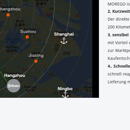
MOREGO is
2. Kurzweit
Der direkt
200 Kilome
3. sensibel
mit Vortei
zur Marktp
Kaufentsch
4.. Schnell
schnell rea
Lieferung m