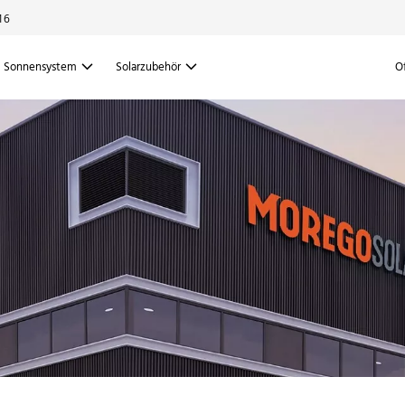
16
Sonnensystem
Solarzubehör
O