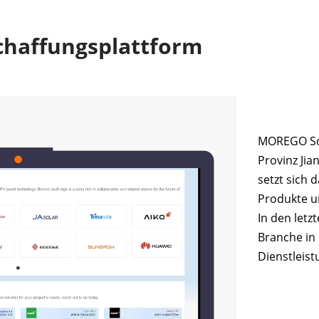
chaffungsplattform
MOREGO Sol
Provinz Jia
setzt sich 
Produkte un
In den let
Branche in
Dienstleist