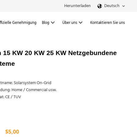
Herunterladen
Deutsch
ffizielle Genehmigung
Blog
Über uns
Kontaktieren Sie uns
m 15 KW 20 KW 25 KW Netzgebundene
steme
tname: Solarsystem On-Grid
ung: Home / Commercial usw.
kat: CE / TUV
$
5,00