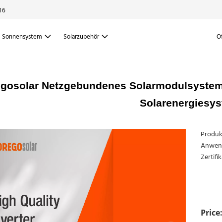
16
Sonnensystem
Solarzubehör
O
gosolar Netzgebundenes Solarmodulsyste
Solarenergiesy
Produk
Anwend
Zertifi