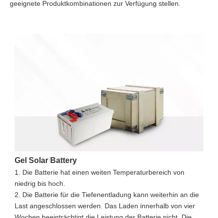
geeignete Produktkombinationen zur Verfügung stellen.
Gel Solar Battery
S
1. Die Batterie hat einen weiten Temperaturbereich von
M
niedrig bis hoch.
u
2. Die Batterie für die Tiefenentladung kann weiterhin an die
1
Last angeschlossen werden. Das Laden innerhalb von vier
l
Wochen beeinträchtigt die Leistung der Batterie nicht. Die
M