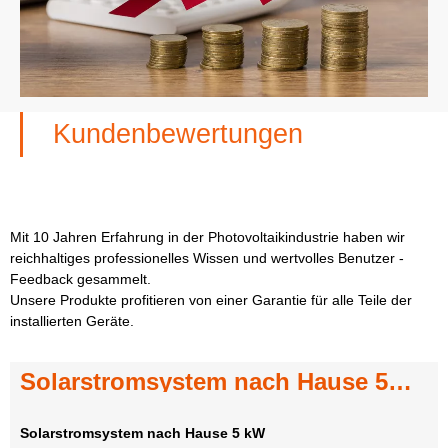
Kundenbewertungen
Mit 10 Jahren Erfahrung in der Photovoltaikindustrie haben wir
reichhaltiges professionelles Wissen und wertvolles Benutzer -
Feedback gesammelt.
Unsere Produkte profitieren von einer Garantie für alle Teile der
installierten Geräte.
Solarstromsystem nach Hause 5
Solar Panel System 10 kW
Solar Panel System Home 24 kW
Solar Panel System Home 30 kW
kW
Solar Panel System Home 24 kW
Solarstromsystem nach Hause 5 kW
Solar Panel System 10 kW
Solar Panel System Home 30 kW