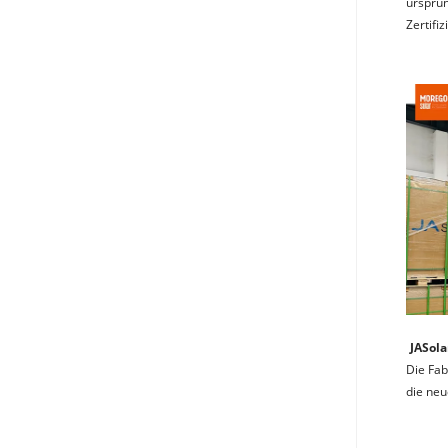
ursprün
Zertifi
JASola
Die Fab
die neu