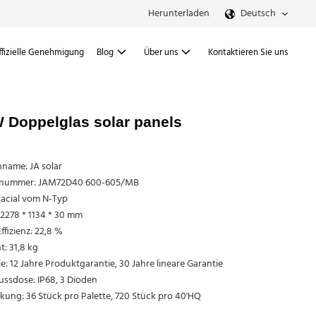
Herunterladen
Deutsch
ffizielle Genehmigung
Blog
Über uns
Kontaktieren Sie uns
W Doppelglas solar panels
name: JA solar
lnummer: JAM72D40 600-605/MB
facial vom N-Typ
2278 * 1134 * 30 mm
ffizienz: 22,8 %
: 31,8 kg
e: 12 Jahre Produktgarantie, 30 Jahre lineare Garantie
ussdose: IP68, 3 Dioden
ung: 36 Stück pro Palette, 720 Stück pro 40'HQ