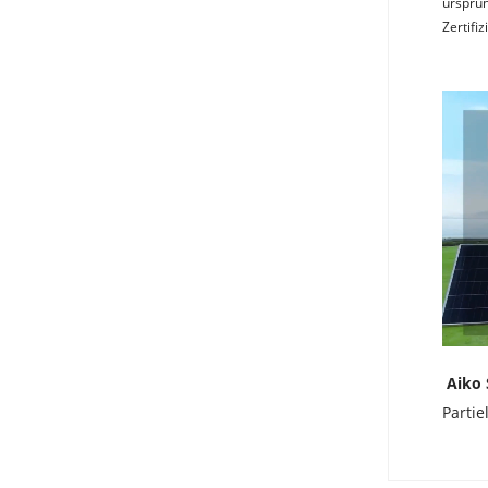
ursprün
Zertifi
Aiko 
Partie