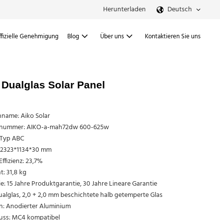
Herunterladen
Deutsch
ffizielle Genehmigung
Blog
Über uns
Kontaktieren Sie uns
Dualglas Solar Panel
name: Aiko Solar
nummer: AIKO-a-mah72dw 600-625w
-Typ ABC
 2323*1134*30 mm
Effizienz: 23,7%
: 31,8 kg
e: 15 Jahre Produktgarantie, 30 Jahre Lineare Garantie
ualglas, 2,0 + 2,0 mm beschichtete halb getemperte Glas
: Anodierter Aluminium
uss: MC4 kompatibel