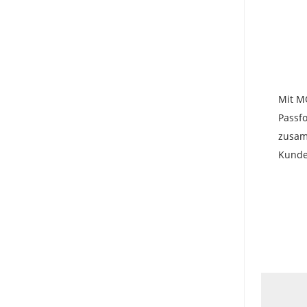
Mit MO
Passfo
zusam
Kunde