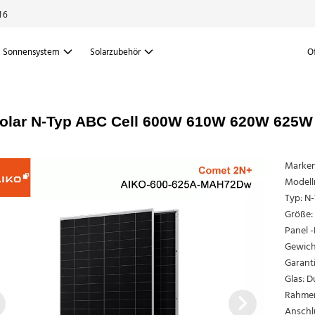
16
Sonnensystem
Solarzubehör
O
olar N-Typ ABC Cell 600W 610W 620W 625W 
Marken
Modell
Typ: N
Größe:
Panel -
Gewicht
Garanti
Glas: D
Rahmen
Anschl