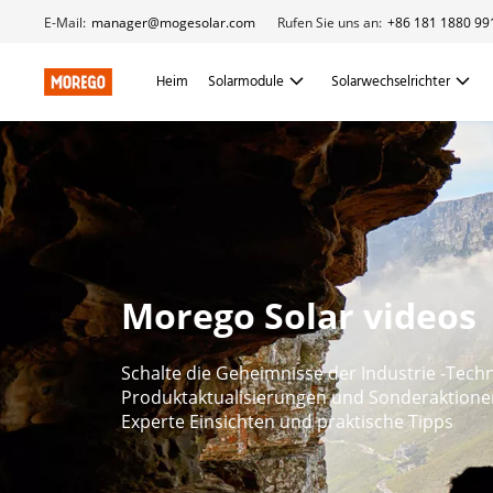
E-Mail:
manager@mogesolar.com
Rufen Sie uns an:
+86 181 1880 99
Heim
Solarmodule
Solarwechselrichter
Morego Solar videos
Schalte die Geheimnisse der Industrie -Techn
Produktaktualisierungen und Sonderaktione
Experte Einsichten und praktische Tipps