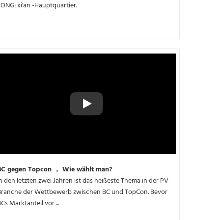
LONGi xi'an -Hauptquartier.
Play
BC gegen Topcon ， Wie wählt man?
n den letzten zwei Jahren ist das heißeste Thema in der PV -
Branche der Wettbewerb zwischen BC und TopCon. Bevor 
Cs Marktanteil vor ...