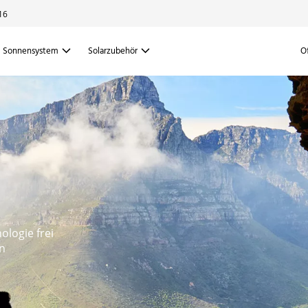
16
Sonnensystem
Solarzubehör
O
ologie frei
n