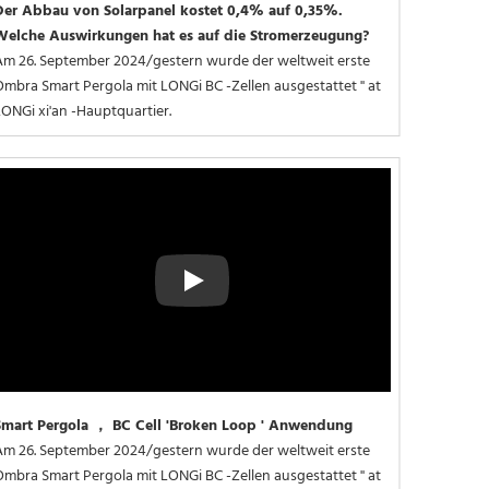
Der Abbau von Solarpanel kostet 0,4% auf 0,35%. 
Welche Auswirkungen hat es auf die Stromerzeugung? 
Am 26. September 2024/gestern wurde der weltweit erste 
mbra Smart Pergola mit LONGi BC -Zellen ausgestattet '' at 
LONGi xi'an -Hauptquartier.
Play
Smart Pergola ， BC Cell 'Broken Loop ' Anwendung
Am 26. September 2024/gestern wurde der weltweit erste 
mbra Smart Pergola mit LONGi BC -Zellen ausgestattet '' at 