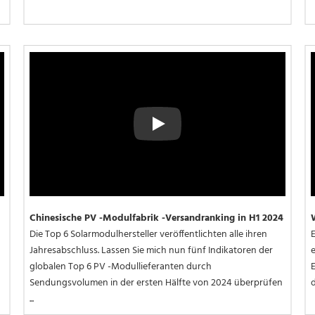
Play
Chinesische PV -Modulfabrik -Versandranking in H1 2024
Die Top 6 Solarmodulhersteller veröffentlichten alle ihren 
E
Jahresabschluss. Lassen Sie mich nun fünf Indikatoren der 
e
globalen Top 6 PV -Modullieferanten durch 
E
Sendungsvolumen in der ersten Hälfte von 2024 überprüfen 
d
...