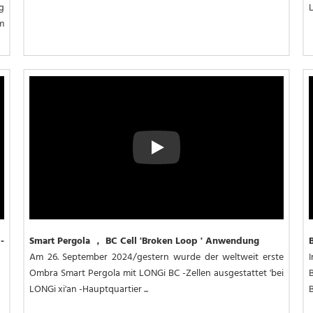
 
 
Play
-
Smart Pergola ， BC Cell 'Broken Loop ' Anwendung 
Am 26. September 2024/gestern wurde der weltweit erste 
I
Ombra Smart Pergola mit LONGi BC -Zellen ausgestattet 'bei 
LONGi xi'an -Hauptquartier ...
B