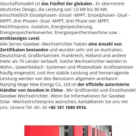
Geschäftsmodell ist 
das Fünftel der globalen 
. Es übernimmt 
deutsches Design, die Leistung von 1,0 kW bis 80 kW, 
einschließlich Einzelphasen -Einzel -MPPT, Einzelphasen -Dual -
MPPT, drei Phasen -Dual -MPPT, drei Phase vier MPPT, 
Hochfrequenz -Isolation, Energiespeicherung, 
Energiespeicherkonverter, Energiespeichermaschine usw. . 
erstklassiges Level
.
Alle Serien Goodwe -Wechselrichter haben 
eine Anzahl von 
Zertifikaten bestanden 
und wurden sehr viel an Australien, 
Deutschland, Großbritannien, Frankreich, Holland und andere 
mehr als 70 Länder verkauft. Solche Wechselrichter werden in 
Wohn-, Gewerbedach -Systemen und Photovoltaik -Kraftstationen 
häufig eingesetzt, und ihre stabile Leistung und hervorragende 
Leistung werden von den Benutzern allgemein anerkannt.
Nanjing Moge New Energy Co., Ltd ist 
der offizielle autorisierte 
Händler von Goodwe in China 
. Wir Großhandel und Einzelhandel 
Goodwe Wechselrichter. Wenn Sie Informationen für Goodwe 
Solar -Wechselrichterpreis wünschen, kontaktieren Sie uns mit 
uns. Unsere Tel -Nr. Ist 
+86 181 1880 9916
.