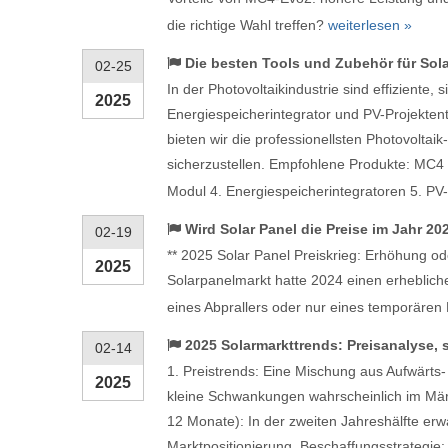
die richtige Wahl treffen?
weiterlesen »
Die besten Tools und Zubehör für Sola
02-25
In der Photovoltaikindustrie sind effiziente,
2025
Energiespeicherintegrator und PV-Projektent
bieten wir die professionellsten Photovoltai
sicherzustellen. Empfohlene Produkte: MC4 
Modul 4. Energiespeicherintegratoren 5. P
Wird Solar Panel die Preise im Jahr 2
02-19
** 2025 Solar Panel Preiskrieg: Erhöhung ode
2025
Solarpanelmarkt hatte 2024 einen erheblich
eines Abprallers oder nur eines temporären
2025 Solarmarkttrends: Preisanalyse,
02-14
1. Preistrends: Eine Mischung aus Aufwärts
2025
kleine Schwankungen wahrscheinlich im März.
12 Monate): In der zweiten Jahreshälfte erwa
Marktpositionierung. Beschaffungsstrategie: