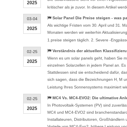
2025
kritischer als je zuvor. In diesem Artikel 
Solar Panel Die Preise steigen - was p
03-04
Als wichtige Fristen vom 30. April und 31. 
2025
Monaten werden wir weiterhin Aktualisierunge
1.preise steigen täglich. 2. Severe -Engpäs
Verständnis der aktuellen Klassifizier
02-25
Wenn es um solar panels geht, haben Sie mögl
2025
einzelnen Solarzellen in jedem Panel an. Es i
Stattdessen sind sie entscheidend dafür, d
sich sagen, dass die Bezeichnungen H, M und
Leistung Ihres Sonnensystems maximiert wi
MC4 Vs. MC4-EVO2: Die ultimative Anle
02-25
In Photovoltaik-Systemen (PV) sind zuverläs
2025
MC4 und MC4-EVO2 sind branchenstandardmäßi
Installateuren, Distributoren, Großhändlern
Vorteile von MC4-Evo2: höhere Leistung un