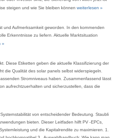
eise steigen und wie Sie bleiben können
weiterlesen »
tilität und Aufmerksamkeit geworden. In den kommenden
e Erkenntnisse zu liefern. Aktuelle Marktsituation
n »
t. Diese Etiketten geben die aktuelle Klassifizierung der
ht die Qualität des solar panels selbst widerspiegeln.
mit passenden Stromniveaus haben. Zusammenfassend lässt
on aufrechtzuerhalten und sicherzustellen, dass die
e Systemstabilität von entscheidender Bedeutung. Staubli
nwendungen bieten. Dieser Leitfaden hilft PV -EPCs,
Systemleistung und die Kapitalrendite zu maximieren. 1.
g und hochkompatibel 3.. Auswahlhandbuch: Wie kann man