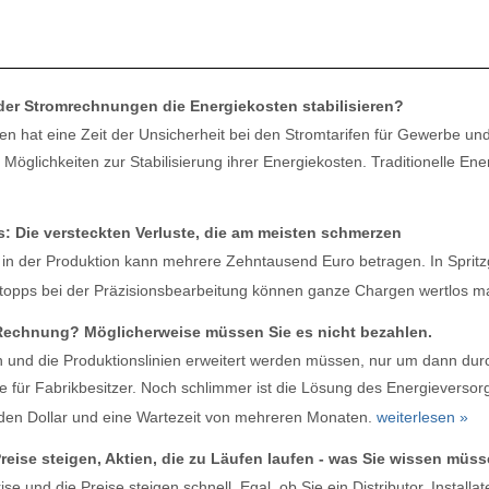
nder Stromrechnungen die Energiekosten stabilisieren?
ten hat eine Zeit der Unsicherheit bei den Stromtarifen für Gewerbe und 
Möglichkeiten zur Stabilisierung ihrer Energiekosten. Traditionelle 
: Die versteckten Verluste, die am meisten schmerzen
 in der Produktion kann mehrere Zehntausend Euro betragen. In Sprit
opps bei der Präzisionsbearbeitung können ganze Chargen wertlos 
-Rechnung? Möglicherweise müssen Sie es nicht bezahlen.
n und die Produktionslinien erweitert werden müssen, nur um dann du
e für Fabrikbesitzer. Noch schlimmer ist die Lösung des Energieversor
den Dollar und eine Wartezeit von mehreren Monaten.
weiterlesen »
eise steigen, Aktien, die zu Läufen laufen - was Sie wissen müss
se und die Preise steigen schnell. Egal, ob Sie ein Distributor, Installat