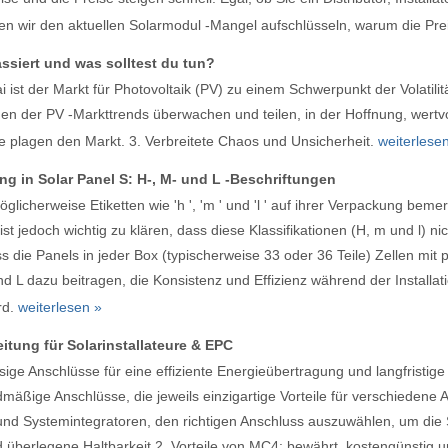
werden wir den aktuellen Solarmodul -Mangel aufschlüsseln, warum die Pr
assiert und was solltest du tun?
Mai ist der Markt für Photovoltaik (PV) zu einem Schwerpunkt der Vola
n der PV -Markttrends überwachen und teilen, in der Hoffnung, wertvoll
se plagen den Markt. 3. Verbreitete Chaos und Unsicherheit.
weiterlese
ung in Solar Panel S: H-, M- und L -Beschriftungen
icherweise Etiketten wie 'h ', 'm ' und 'l ' auf ihrer Verpackung bemerk
st jedoch wichtig zu klären, dass diese Klassifikationen (H, m und l) nic
ass die Panels in jeder Box (typischerweise 33 oder 36 Teile) Zellen 
 L dazu beitragen, die Konsistenz und Effizienz während der Installati
rd.
weiterlesen »
itung für Solarinstallateure & EPC
sige Anschlüsse für eine effiziente Energieübertragung und langfristig
ge Anschlüsse, die jeweils einzigartige Vorteile für verschiedene A
 und Systemintegratoren, den richtigen Anschluss auszuwählen, um die 
d überlegene Haltbarkeit 2. Vorteile von MC4: bewährt, kostengünsti