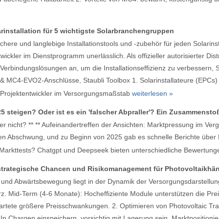
rinstallation für 5 wichtigste Solarbranchengruppen
 sichere und langlebige Installationstools und -zubehör für jeden Solari
wickler im Dienstprogramm unerlässlich. Als offizieller autorisierter 
k-Verbindungslösungen an, um die Installationseffizienz zu verbessern, S
& MC4-EVO2-Anschlüsse, Staubli Toolbox 1. Solarinstallateure (EPCs) 
V-Projektentwickler im Versorgungsmaßstab
weiterlesen »
025 steigen? Oder ist es ein 'falscher Abpraller'? Ein Zusammen
r nicht? ** ** Aufeinandertreffen der Ansichten: Marktpressung im Verg
en Abschwung, und zu Beginn von 2025 gab es schnelle Berichte über Pr
 Markttests? Chatgpt und Deepseek bieten unterschiedliche Bewertung
 strategische Chancen und Risikomanagement für Photovoltaikhän
- und Abwärtsbewegung liegt in der Dynamik der Versorgungsdarstellung
 Mid-Term (4-6 Monate): Hocheffiziente Module unterstützen die Preise
rtete größere Preisschwankungen. 2. Optimieren von Photovoltaic Trader
 In Chargen einspeichern, vorsichtig mit Lagerung sein. Marktpositioni