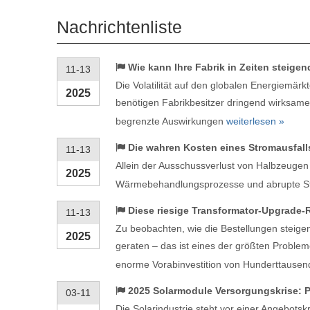
Nachrichtenliste
Wie kann Ihre Fabrik in Zeiten steige
11-13
Die Volatilität auf den globalen Energiemärk
2025
benötigen Fabrikbesitzer dringend wirksame 
begrenzte Auswirkungen
weiterlesen »
Die wahren Kosten eines Stromausfalls
11-13
Allein der Ausschussverlust von Halbzeugen
2025
Wärmebehandlungsprozesse und abrupte St
Diese riesige Transformator-Upgrade
11-13
Zu beobachten, wie die Bestellungen steige
2025
geraten – das ist eines der größten Problem
enorme Vorabinvestition von Hunderttausen
2025 Solarmodule Versorgungskrise: Pr
03-11
Die Solarindustrie steht vor einer Angebotskri