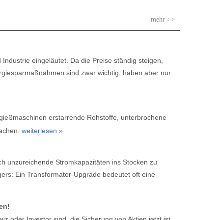
mehr >>
Industrie eingeläutet. Da die Preise ständig steigen,
Energiesparmaßnahmen sind zwar wichtig, haben aber nur
zgießmaschinen erstarrende Rohstoffe, unterbrochene
machen.
weiterlesen »
rch unzureichende Stromkapazitäten ins Stocken zu
gers: Ein Transformator-Upgrade bedeutet oft eine
en!
eur oder Investor sind, die Sicherung von Aktien jetzt ist