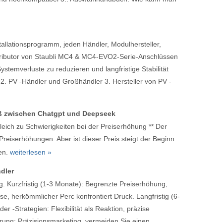
nstallationsprogramm, jeden Händler, Modulhersteller,
Distributor von Staubli MC4 & MC4-EVO2-Serie-Anschlüssen
ystemverluste zu reduzieren und langfristige Stabilität
2. PV -Händler und Großhändler 3. Hersteller von PV -
stoß zwischen Chatgpt und Deepseek
leich zu Schwierigkeiten bei der Preiserhöhung ** Der
eiserhöhungen. Aber ist dieser Preis steigt der Beginn
en.
weiterlesen »
dler
. Kurzfristig (1-3 Monate): Begrenzte Preiserhöhung,
, herkömmlicher Perc konfrontiert Druck. Langfristig (6-
 -Strategien: Flexibilität als Reaktion, präzise
erung: Präzisionsmarketing, vermeiden Sie einen