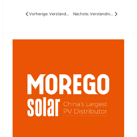
Vorherige: Verständnis der aktuellen Klassifizierung in Solar Panel S: H-, M- und L -Beschriftungen
Nächste: Verständnis der Effizienz von Solarzellen im Vergleich zum Modul -Effizienz: Ein Leitfaden für intelligentere Entscheidungen