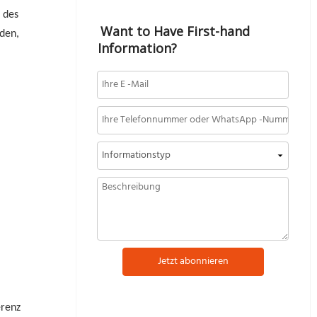
 des
Want to Have First-hand 
den,
Information?
Jetzt abonnieren
erenz