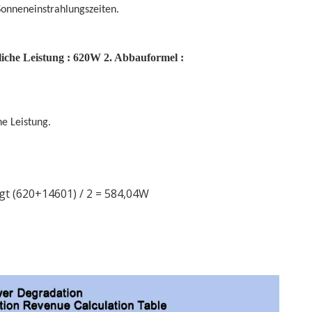
Sonneneinstrahlungszeiten.
iche Leistung
: 620W
2.
Abbauformel
:
he Leistung.
ägt (620+14601) / 2 = 584,04W