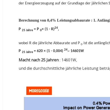
der Energieerzeugung auf der Grundlage der jährlichen 
Berechnung von 0,4% Leistungsabbaurate
:
1.
Anfängl
24
P
= P
× (1 - R)
,
25 Jahre
0
wobei R die jährliche Abbaurate und P
ist die anfänglic
0
24
P
= 620 × (1 - 0,004)
~ 14601W
25 Jahre
Macht nach 25 Jahren
: 14601W,
und die durchschnittliche jährliche Leistung betr