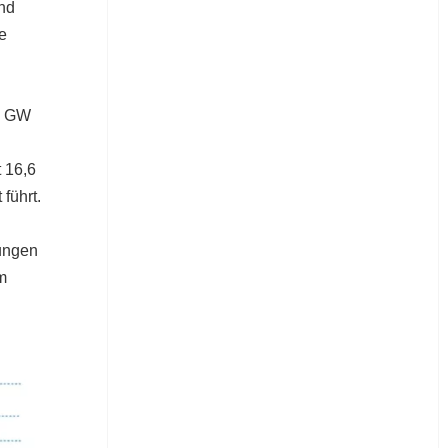
und
e
35 GW
t 16,6
führt.
tungen
m