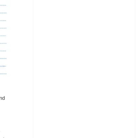
und
e