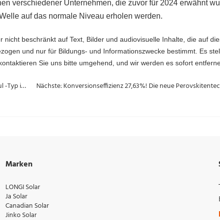
änen verschiedener Unternehmen, die zuvor für 2024 erwähnt wu
r Welle auf das normale Niveau erholen werden.
 nicht beschränkt auf Text, Bilder und audiovisuelle Inhalte, die auf di
zogen und nur für Bildungs- und Informationszwecke bestimmt. Es stel
ntaktieren Sie uns bitte umgehend, und wir werden es sofort entfern
Vorherige: Was ist im Jahr 2024 der Mainstream -Solarmodul -Typ im Nahen Osten?
Marken
LONGI Solar
Ja Solar
Canadian Solar
Jinko Solar