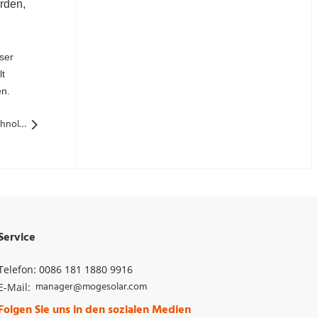
rden,
eser
lt
en.
Nächste: Konversionseffizienz 27,63%! Die neue Perovskitentechnologie kämpft immer noch darum, kristalline Silicon Solar Panel Market aufzutragen
Service
Telefon: 0086 181 1880 9916
manager@mogesolar.com
E-Mail: 
Folgen Sie uns in den sozialen Medien