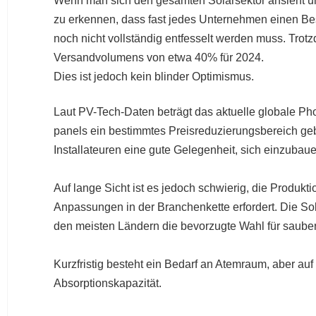
Wenn man sich den gesamten Solarsektor ansieht un
zu erkennen, dass fast jedes Unternehmen einen Be
noch nicht vollständig entfesselt werden muss. Tro
Versandvolumens von etwa 40% für 2024.
Dies ist jedoch kein blinder Optimismus.
Laut PV-Tech-Daten beträgt das aktuelle globale Phot
panels ein bestimmtes Preisreduzierungsbereich geb
Installateuren eine gute Gelegenheit, sich einzubaue
Auf lange Sicht ist es jedoch schwierig, die Produkt
Anpassungen in der Branchenkette erfordert. Die Sol
den meisten Ländern die bevorzugte Wahl für saube
Kurzfristig besteht ein Bedarf an Atemraum, aber auf
Absorptionskapazität.