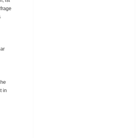
, ist
frage
s
lar
che
t in