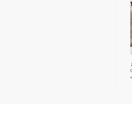
D
v
K