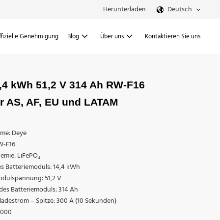
Herunterladen
Deutsch
ffizielle Genehmigung
Blog
Über uns
Kontaktieren Sie uns
,4 kWh 51,2 V 314 Ah RW-F16
ür AS, AF, EU und LATAM
me: Deye
W-F16
hemie: LiFePO₄
es Batteriemoduls: 14,4 kWh
odulspannung: 51,2 V
des Batteriemoduls: 314 Ah
ladestrom – Spitze: 300 A (10 Sekunden)
6000