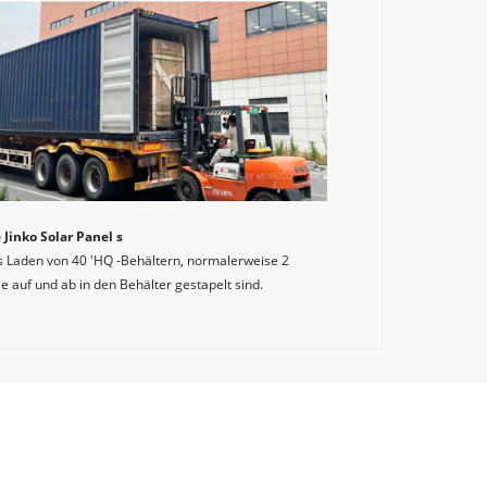
 Jinko Solar Panel s
as Laden von 40 'HQ -Behältern, normalerweise 2 
ie auf und ab in den Behälter gestapelt sind.
istributor von Jinko Solar. 
le original sind. 
anel s und umfassende After-Sales-Dienste. 
sales@mogesolar.com
86 181 1880 9916
E -Mail: 
~+5W)
vation für die Förderung nachhaltiger 