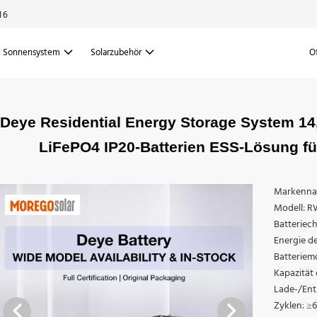
16
Sonnensystem
Solarzubehör
O
Deye Residential Energy Storage System 14
LiFePO4 IP20-Batterien ESS-Lösung f
Markenna
Modell: R
Batteriec
Energie d
Batteriem
Kapazität 
Lade-/Ent
Zyklen: ≥