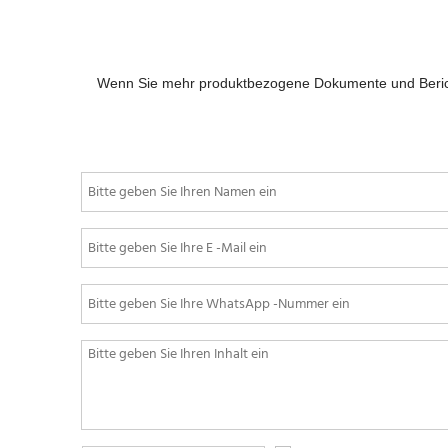
Ene
h
Cana
CS6.
Wenn Sie mehr produktbezogene Dokumente und Berichte 
$
0,
E
i
l
S
S
 'Moge's After-Sales-Service ist sehr rücksichtsvoll! Sie 