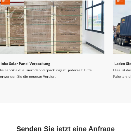
Jinko Solar Panel Verpackung
Laden Sie
ie Fabrik aktualisiert den Verpackungsstil jederzeit. Bitte 
Dies ist d
erwenden Sie die neueste Version.
Paletten, d
Wir sind 4 Jahre lang der offizielle autorisierte D
Elektrische Eigenschaften
Wir versprechen, dass alle Jinko Solarmodu
Willkommen bei MOREGO, Ihrem wichtigsten Ziel für Jinko Solar P
ontaktieren Sie uns, um jetzt den neuesten Preis zu erhalten! Mob:, 
00
Mindestleistung bei Standard -Testbedingungen, STC (Leistungstoleranz 0 
Bei MOREGO verstehen wir die Bedeutung von Qualität und Inno
Senden Sie 
jetzt eine Anfrage