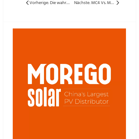
Vorherige: Die wahren Kosten eines Stromausfalls: Die versteckten Verluste, die am meisten schmerzen
Nächste: MC4 Vs. MC4-EVO2: Die ultimative Anleitung für Solarinstallateure & EPC