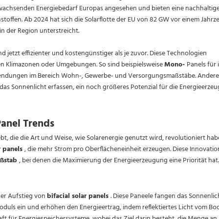
wachsenden Energiebedarf Europas angesehen und bieten eine nachhaltig
nstoffen. Ab 2024 hat sich die Solarflotte der EU von 82 GW vor einem Jahrz
in der Region unterstreicht.
d jetzt effizienter und kostengünstiger als je zuvor. Diese Technologien
den Klimazonen oder Umgebungen. So sind beispielsweise
Mono-
Panels für 
nwendungen im Bereich Wohn-, Gewerbe- und Versorgungsmaßstäbe. Anderer
s das Sonnenlicht erfassen, ein noch größeres Potenzial für die Energieerze
Panel Trends
t, die die Art und Weise, wie Solarenergie genutzt wird, revolutioniert hab
r panels
, die mehr Strom pro Oberflächeneinheit erzeugen. Diese Innovati
aßstab
, bei denen die Maximierung der Energieerzeugung eine Priorität hat.
der Aufstieg von
bifacial solar panels
. Diese Paneele fangen das Sonnenlic
Moduls ein und erhöhen den Energieertrag, indem reflektiertes Licht vom Bo
aft für Energiespeichersysteme, wobei das Ziel darin besteht, die Menge an