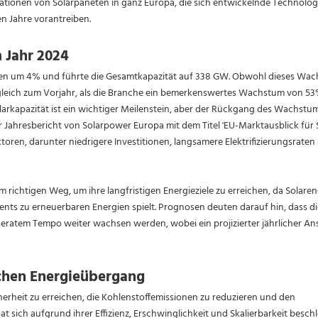
stallationen von Solarpaneten in ganz Europa, die sich entwickelnde Technolog
n Jahre vorantreiben.
m Jahr 2024
lagen um 4% und führte die Gesamtkapazität auf 338 GW. Obwohl dieses Wa
ergleich zum Vorjahr, als die Branche ein bemerkenswertes Wachstum von 5
larkapazität ist ein wichtiger Meilenstein, aber der Rückgang des Wachstu
er Jahresbericht von Solarpower Europa mit dem Titel 'EU-Marktausblick für 
toren, darunter niedrigere Investitionen, langsamere Elektrifizierungsraten
 richtigen Weg, um ihre langfristigen Energieziele zu erreichen, da Solaren
nts zu erneuerbaren Energien spielt. Prognosen deuten darauf hin, dass di
deratem Tempo weiter wachsen werden, wobei ein projizierter jährlicher An
schen Energieübergang
icherheit zu erreichen, die Kohlenstoffemissionen zu reduzieren und den
at sich aufgrund ihrer Effizienz, Erschwinglichkeit und Skalierbarkeit beschl