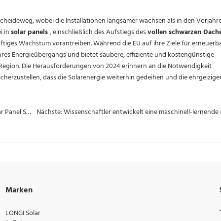
 Scheideweg, wobei die Installationen langsamer wachsen als in den Vorjahre
i in
solar panels
, einschließlich des Aufstiegs des
vollen schwarzen Dach
nftiges Wachstum vorantreiben. Während die EU auf ihre Ziele für erneuerb
ihres Energieübergangs und bietet saubere, effiziente und kostengünstige
egion. Die Herausforderungen von 2024 erinnern an die Notwendigkeit
icherzustellen, dass die Solarenergie weiterhin gedeihen und die ehrgeizige
Vorherige: So wählen Sie den besten Ort für Ihr System Solar Panel System Ein Leitfaden zum Bau von Solar- oder Windparks
Marken
LONGI Solar