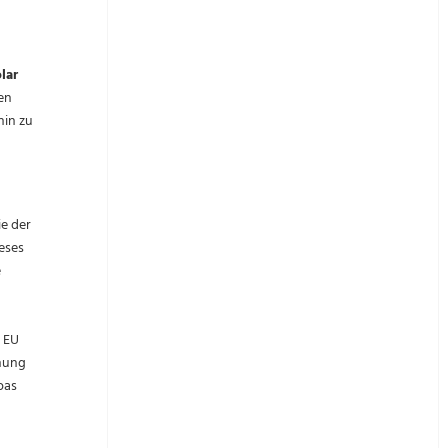
lar
en
hin zu
ie der
eses
e
e EU
chung
pas