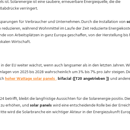
st. Solarenergie ist eine saubere, erneuerbare Energiequelle, die die
ßabdrücke verringert.
 Einsparungen für Verbraucher und Unternehmen. Durch die Installation von
so
eduzieren, während Wohnmittel im Laufe der Zeit reduzierte Energiekost
de von Arbeitsplätzen in ganz Europa geschaffen, von der Herstellung bis 
okalen Wirtschaft.
 in der EU weiter wächst, wenn auch langsamer als in den letzten Jahren. W
nlagen von 2025 bis 2028 wahrscheinlich um 3% bis 7% pro Jahr steigen. Di
ach
hoher Wattage solar panels
,
bifacial {[T20 angetrieben ]}
und ander
etrifft, bleibt die langfristige Aussichten für die Solarenergie positiv. Di
en zu erhöhen, und
solar panels
wird eine entscheidende Rolle bei der Errei
hritte wird die Solarbranche ein wichtiger Akteur in der Energiezukunft Euro