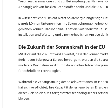
Treibhausgasemissionen und zur Bekämpfung des Klimawandels i
Abhängigkeit von fossilen Brennstoffen senkt und die CO2 -Fu
In wirtschaftlicher Hinsicht bietet Solarenergie langfristige
panels
können Unternehmen ihre Stromrechnungen erheblich r
genießen können. Darüber hinaus hat die Solarindustrie Tausen
Installation und Wartung und einem erheblichen Anstieg der l
Die Zukunft der Sonnenkraft in der EU
Mit Blick auf die Zukunft wird erwartet, dass der Sonnenmarkt
Bericht von Solarpower Europe hervorgeht, werden die Solara
moderate Wachstum wird durch die anhaltende Nachfrage n
fortschrittliche Technologien.
Während die Verlangsamung der Solarinvestitionen im Jahr 2024 b
hat sich verpflichtet, ihre Kapazität der erneuerbaren Energi
dieser Ziele spielen. Mit fortgesetzter technologischer Fortsc
bleiben.