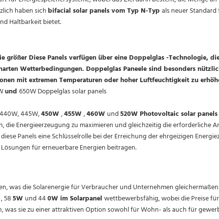
zlich haben sich
bifacial solar panels vom Typ N-Typ
als neuer Standard 
d Haltbarkeit bietet.
ie größer Diese Panels verfügen über eine Doppelglas -Technologie, die
i harten Wetterbedingungen. Doppelglas Paneele sind besonders nützli
gionen mit extremen Temperaturen oder hoher Luftfeuchtigkeit zu erhöh
5W
und
650W Doppelglas solar panels
e 440W, 445W,
450W
,
455W
,
460W
und
5
2
0W
Photovoltaic solar panels
, die Energieerzeugung zu maximieren und gleichzeitig die erforderliche A
 diese Panels eine Schlüsselrolle bei der Erreichung der ehrgeizigen Energiez
 Lösungen für erneuerbare Energien beitragen.
unken, was die Solarenergie für Verbraucher und Unternehmen gleichermaßen
W
, 58
5W
und 44
0W im Solarpanel
wettbewerbsfähig, wobei die Preise für
n, was sie zu einer attraktiven Option sowohl für Wohn- als auch für gewer