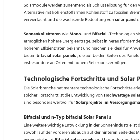
Solarmodule werden zunehmend als Schlüssellösung für den 
Alternative mit kohlenstoffarmen Kohlenstoff zu fossilen Bren
vervierfacht und die wachsende Bedeutung von
solar panels
Sonnenkollektoren
wie
Mono-
und
Bifacial
-Technologien sin
ermöglichen höhere Energieerträge, selbst in herausfordern
höheren Effizienzraten bekannt und machen sie ideal für A
bieten
bifacial solar panels
, die auf beiden Seiten des Panel
insbesondere an Orten mit hohem Reflexionsvermögen.
Technologische Fortschritte und Solar 
Die Solarbranche hat mehrere technologische Fortschritte erleb
solcher Fortschritt ist die Entwicklung von
Hochwattage sola
sind besonders wertvoll für
Solarprojekte im Versorgungsm
Bifacial und n-Typ bifacial Solar Panel s
Eine weitere wichtige Entwicklung in der Sonnenindustrie ist 
sowohl auf der vorderen als auch auf der hinteren Seite des 
verwendet wird.
Bifacial solar panels
sind besonders vorteilh