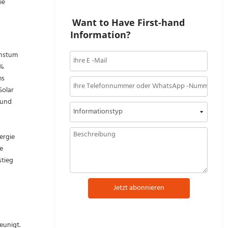
ie
Want to Have First-hand 
Information?
chstum
3%
ms
Solar
 und
ergie
e
stieg
Jetzt abonnieren
eunigt.