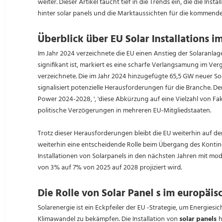
weiter. Dieser Artikel taucht tief in die Trends ein, die die In
hinter solar panels und die Marktaussichten für die kommende
Überblick über EU Solar Installations i
Im Jahr 2024 verzeichnete die EU einen Anstieg der Solaran
signifikant ist, markiert es eine scharfe Verlangsamung im V
verzeichnete. Die im Jahr 2024 hinzugefügte 65,5 GW neuer So
signalisiert potenzielle Herausforderungen für die Branche. D
Power 2024-2028, ', 'diese Abkürzung auf eine Vielzahl von Fak
politische Verzögerungen in mehreren EU-Mitgliedstaaten.
Trotz dieser Herausforderungen bleibt die EU weiterhin auf dem
weiterhin eine entscheidende Rolle beim Übergang des Kontine
Installationen von Solarpanels in den nächsten Jahren mit mo
von 3% auf 7% von 2025 auf 2028 projiziert wird.
Die Rolle von Solar Panel s im europäi
Solarenergie ist ein Eckpfeiler der EU -Strategie, um Energies
Klimawandel zu bekämpfen. Die Installation von
solar panels
h