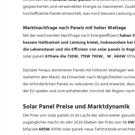
gespeicherten und verwendeten Energie zu maximieren. Zusät
hocheffiziente Panels entwickelt, was noch bessere Leistung un
Marktnachfrage nach Panels mit hoher Wattage
Mit der wachsenden Nachfrage nach Energieeffizienz
haben S
bessere Haltbarkeit und Leistung bietet, insbesondere be
die Lebensdauer und die Effizienz von solar panels in Re
solar panels
6
70
wie die 720W, 715W 700W,
,
W
,
660W
65
Darüber hinaus dominieren Panels mit höheren Wattagen wi
weiterhin den Markt, da Entwickler nach Möglichkeiten suchen
der erforderlichen Panels zu reduzieren. Es wird erwartet, dass
der EU spielen und zum anhaltenden Vorstoß der Region nach
Solar Panel Preise und Marktdynamik
Der Preis von solar panels ist im Laufe der Jahre weiter ges
zugänglicher macht. Im Jahr 2024 blieben der Preis von 58
0
bifaciale
605
W
610W solar panels neue Tiefststände erreichte