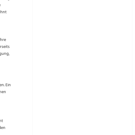
e
ehnt
ihre
seits
ugung,
en. Ein
onen
ht
den