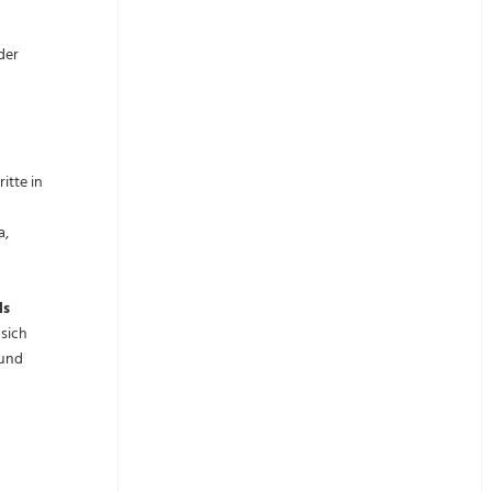
der
itte in
a,
ls
 sich
und