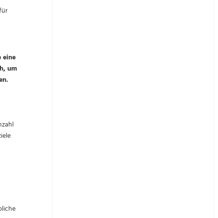
für
 eine
ch, um
en.
nzahl
iele
bliche