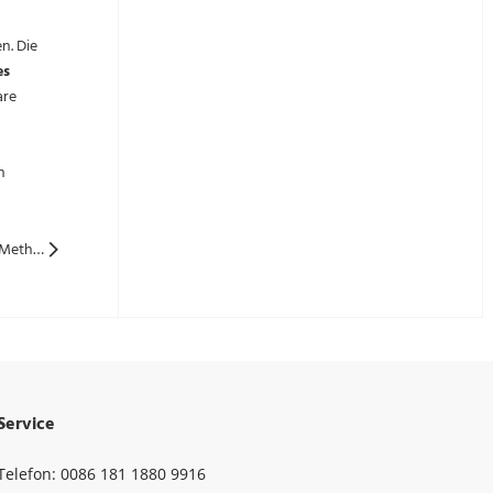
n. Die
es
are
n
Nächste: Wissenschaftler entwickelt eine maschinell-lernende Methode, um fehlerhafte Solar Panel s zu identifizieren
Service
Telefon: 0086 181 1880 9916