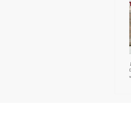
D
v
K