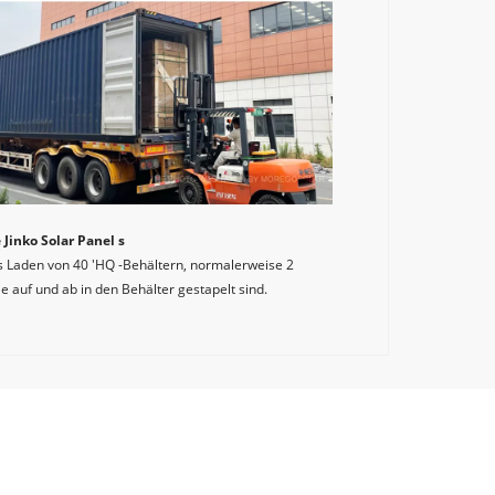
 Jinko Solar Panel s
as Laden von 40 'HQ -Behältern, normalerweise 2 
ie auf und ab in den Behälter gestapelt sind.
istributor von Jinko Solar. 
le original sind. 
anel s und umfassende After-Sales-Dienste. 
sales@mogesolar.com
86 181 1880 9916
E -Mail: 
~+5W)
vation für die Förderung nachhaltiger 