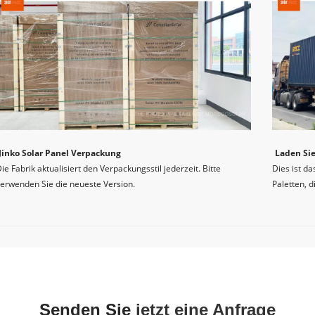
Jinko Solar Panel Verpackung
Laden Sie
ie Fabrik aktualisiert den Verpackungsstil jederzeit. Bitte 
Dies ist d
erwenden Sie die neueste Version.
Paletten, d
Wir sind 4 Jahre lang der offizielle autorisierte D
Elektrische Eigenschaften
Wir versprechen, dass alle Jinko Solarmodu
Willkommen bei MOREGO, Ihrem wichtigsten Ziel für Jinko Solar P
ontaktieren Sie uns, um jetzt den neuesten Preis zu erhalten! Mob:, 
00
Mindestleistung bei Standard -Testbedingungen, STC (Leistungstoleranz 0 
Bei MOREGO verstehen wir die Bedeutung von Qualität und Inno
Senden Sie 
jetzt eine Anfrage