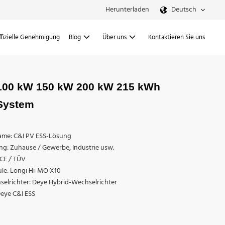
Herunterladen
Deutsch
ffizielle Genehmigung
Blog
Über uns
Kontaktieren Sie uns
100 kW 150 kW 200 kW 215 kWh
-System
me: C&I PV ESS-Lösung
: Zuhause / Gewerbe, Industrie usw.
: CE / TÜV
le: Longi Hi-MO X10
selrichter: Deye Hybrid-Wechselrichter
Deye C&I ESS