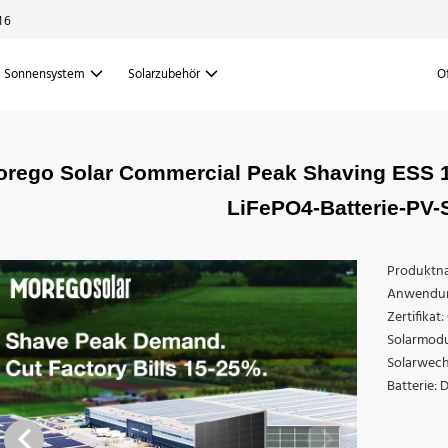
16
Sonnensystem
Solarzubehör
O
rego Solar Commercial Peak Shaving ESS 
LiFePO4-Batterie-PV
Produktna
Anwendung
Zertifikat
Solarmodu
Solarwech
Batterie: 