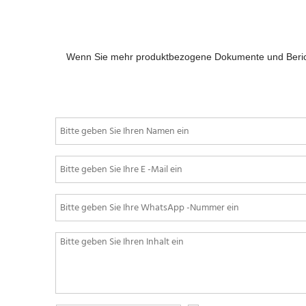
Ene
h
Cana
CS6.
Wenn Sie mehr produktbezogene Dokumente und Berichte 
$
0.
E
i
l
S
S
 'Moge's After-Sales-Service ist sehr rücksichtsvoll! Sie 