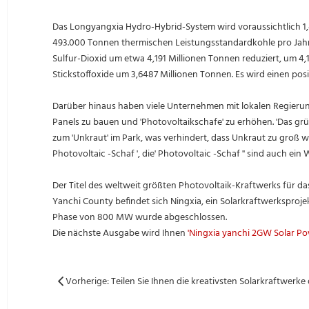
Das Longyangxia Hydro-Hybrid-System wird voraussichtlich 1,
493.000 Tonnen thermischen Leistungsstandardkohle pro Jahr
Sulfur-Dioxid um etwa 4,191 Millionen Tonnen reduziert, um 4,
Stickstoffoxide um 3,6487 Millionen Tonnen. Es wird einen posi
Darüber hinaus haben viele Unternehmen mit lokalen Regieru
Panels zu bauen und 'Photovoltaikschafe' zu erhöhen. 'Das gr
zum 'Unkraut' im Park, was verhindert, dass Unkraut zu groß wi
Photovoltaic -Schaf ', die' Photovoltaic -Schaf '' sind auch 
Der Titel des weltweit größten Photovoltaik-Kraftwerks für d
Yanchi County befindet sich Ningxia, ein Solarkraftwerksprojek
Phase von 800 MW wurde abgeschlossen.
Die nächste Ausgabe wird Ihnen
'Ningxia yanchi 2GW Solar Pow