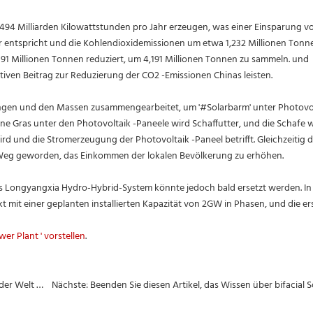
494 Milliarden Kilowattstunden pro Jahr erzeugen, was einer Einsparung v
 entspricht und die Kohlendioxidemissionen um etwa 1,232 Millionen Tonn
191 Millionen Tonnen reduziert, um 4,191 Millionen Tonnen zu sammeln. und
tiven Beitrag zur Reduzierung der CO2 -Emissionen Chinas leisten.
ngen und den Massen zusammengearbeitet, um '#Solarbarm' unter Photovol
üne Gras unter den Photovoltaik -Paneele wird Schaffutter, und die Schafe
rd und die Stromerzeugung der Photovoltaik -Paneel betrifft. Gleichzeitig d
ein Weg geworden, das Einkommen der lokalen Bevölkerung zu erhöhen.
as Longyangxia Hydro-Hybrid-System könnte jedoch bald ersetzt werden. In
t mit einer geplanten installierten Kapazität von 2GW in Phasen, und die er
er Plant ' vorstellen
.
Vorherige: Teilen Sie Ihnen die kreativsten Solarkraftwerke der Welt mit