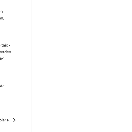
on
en,
taic -
 werden
ie'
ste
Nächste: Beenden Sie diesen Artikel, das Wissen über bifacial Solar Panel gehört Ihnen