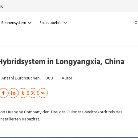
16
Sonnensystem
Solarzubehör
O
-Hybridsystem in Longyangxia, China
Anzahl Durchsuchen:
1000
Autor:
on Huanghe Company den Titel des Guinness-Weltrekordtitels des
tallierten Kapazität.