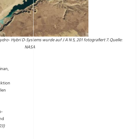
ydro-
Hybri
D-Systems
wurde auf
J
A
N
5
, 201 fotografiert
7
. Quelle:
NASA
inan,
uktion
llen
o-
und
23)