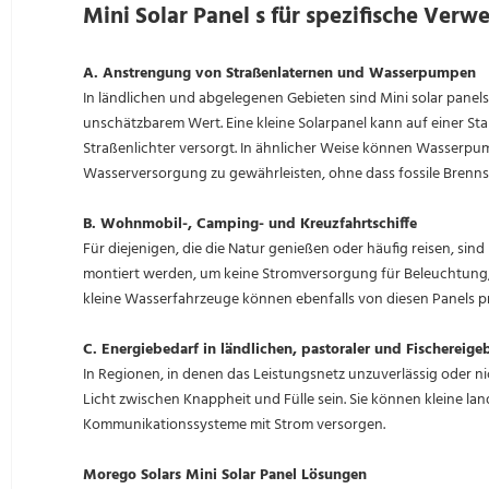
Mini Solar Panel s für spezifische Ver
A. Anstrengung von Straßenlaternen und Wasserpumpen
In ländlichen und abgelegenen Gebieten sind Mini solar pane
unschätzbarem Wert. Eine kleine Solarpanel kann auf einer Sta
Straßenlichter versorgt. In ähnlicher Weise können Wasserpu
Wasserversorgung zu gewährleisten, ohne dass fossile Brennsto
B. Wohnmobil-, Camping- und Kreuzfahrtschiffe
Für diejenigen, die die Natur genießen oder häufig reisen, s
montiert werden, um keine Stromversorgung für Beleuchtung, 
kleine Wasserfahrzeuge können ebenfalls von diesen Panels pr
C. Energiebedarf in ländlichen, pastoraler und Fischereige
In Regionen, in denen das Leistungsnetz unzuverlässig oder ni
Licht zwischen Knappheit und Fülle sein. Sie können kleine la
Kommunikationssysteme mit Strom versorgen.
Morego Solars Mini Solar Panel Lösungen