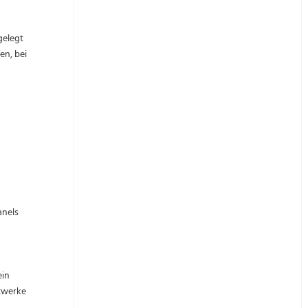
gelegt
en, bei
anels
ein
ftwerke