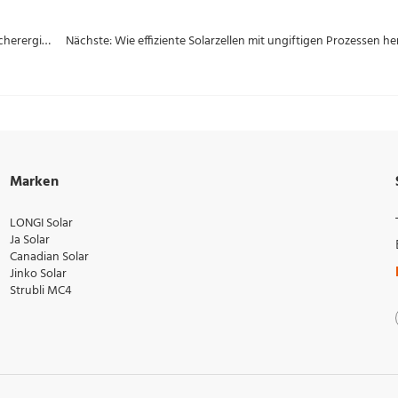
Vorherige: Top 5 Konstruktionsüberlegungen für Solarspeicherergiesysteme: Gewährleistung einer langfristigen Zuverlässigkeit
Marken
LONGI Solar
Ja Solar
Canadian Solar
Jinko Solar
Strubli MC4