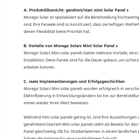
A. Produktübersicht: gerahmt/starr mini Solar Panel s
Morego Solar ist spezialisiert auf die Bereitstellung hochwertig
sind. Ihre Paneele sind so konstruiert, dass sie heftigen Wette
denen Flexibilität keine Priorität hat.
B. Vorteile von Morego Solars Mini Solar Panel s
Morego Solars Mini solar panels bieten mehrere Vorteile, eins
Installation. Diese Panels sind für die Dauer gebaut, um siche
arbeiten können.
C. reale Implementierungen und Erfolgsgeschichten
Morego Solars Mini solar panels wurden erfolgreich in versch
Elektrifizierung in Entwicklungsländern bis hin zur Bereitste
immer wieder ihren Wert bewiesen.
Während mini solar panels gering ist, sind ihre Auswirkungen
gerahmtem/starrem Mini solar panels steht als Beweis für das
Panel gleichzeitig. Ob für Straßenlaternen in einem ländlichen
führen die Anklage für eine nachhaltigere Zukunft.