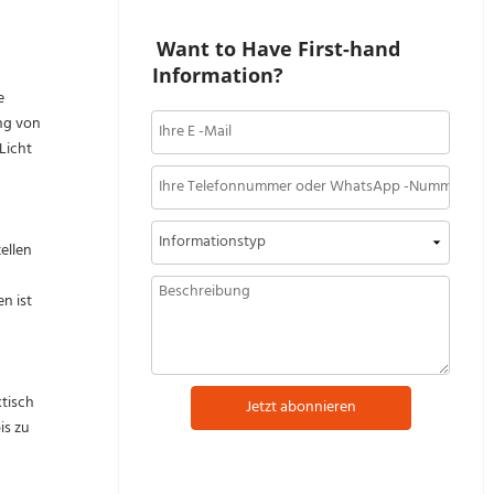
Want to Have First-hand 
Information?
e
ng von
Licht
ellen
n ist
tisch
Jetzt abonnieren
is zu