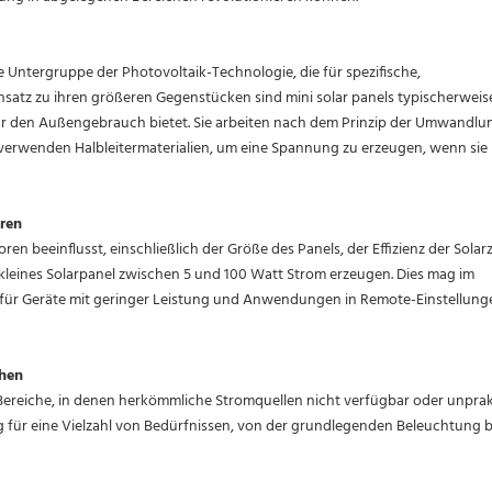
ine Untergruppe der Photovoltaik-Technologie, die für spezifische,
satz zu ihren größeren Gegenstücken sind mini solar panels typischerweis
ür den Außengebrauch bietet. Sie arbeiten nach dem Prinzip der Umwandlu
d verwenden Halbleitermaterialien, um eine Spannung zu erzeugen, wenn sie 
hren
en beeinflusst, einschließlich der Größe des Panels, der Effizienz der Solarz
 kleines Solarpanel zwischen 5 und 100 Watt Strom erzeugen. Dies mag im
für Geräte mit geringer Leistung und Anwendungen in Remote-Einstellunge
chen
Bereiche, in denen herkömmliche Stromquellen nicht verfügbar oder unprak
ng für eine Vielzahl von Bedürfnissen, von der grundlegenden Beleuchtung b