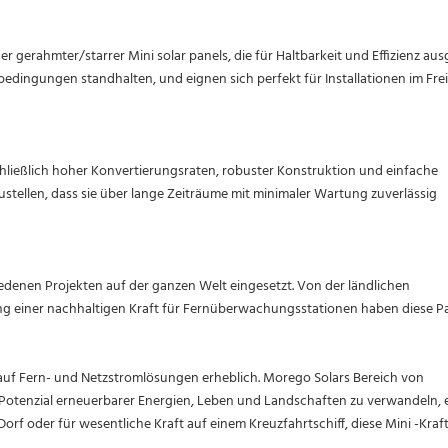
er gerahmter/starrer Mini solar panels, die für Haltbarkeit und Effizienz aus
rbedingungen standhalten, und eignen sich perfekt für Installationen im Frei
chließlich hoher Konvertierungsraten, robuster Konstruktion und einfache
rzustellen, dass sie über lange Zeiträume mit minimaler Wartung zuverlässig
iedenen Projekten auf der ganzen Welt eingesetzt. Von der ländlichen
llung einer nachhaltigen Kraft für Fernüberwachungsstationen haben diese P
 auf Fern- und Netzstromlösungen erheblich. Morego Solars Bereich von
 Potenzial erneuerbarer Energien, Leben und Landschaften zu verwandeln, 
 Dorf oder für wesentliche Kraft auf einem Kreuzfahrtschiff, diese Mini -Kra