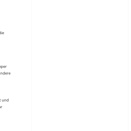
die
mper
andere
t und
ar