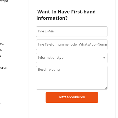
hatgpt
Want to Have First-hand 
Information?
et,
.
e
ieren,
Jetzt abonnieren
r