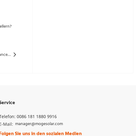
ellern?
Nächste: 2025 Solarmarkttrends: Preisanalyse, strategische Chancen und Risikomanagement für Photovoltaikhändler
Service
Telefon: 0086 181 1880 9916
manager@mogesolar.com
E-Mail: 
Folgen Sie uns in den sozialen Medien