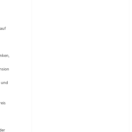
 auf
enken,
nsion
n und
reis
der