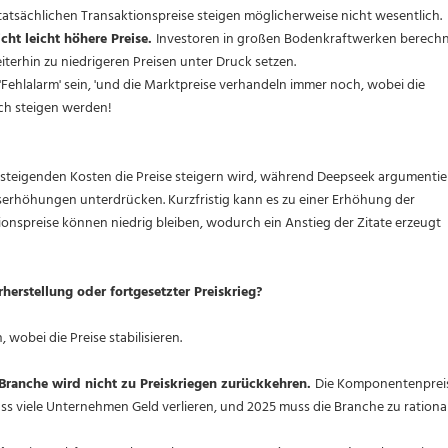
tsächlichen Transaktionspreise steigen möglicherweise nicht wesentlich.
ht leicht höhere Preise.
Investoren in großen Bodenkraftwerken berech
iterhin zu niedrigeren Preisen unter Druck setzen.
Fehlalarm' sein, 'und die Marktpreise verhandeln immer noch, wobei die
ich steigen werden!
 steigenden Kosten die Preise steigern wird, während Deepseek argumentier
erhöhungen unterdrücken. Kurzfristig kann es zu einer Erhöhung der
onspreise können niedrig bleiben, wodurch ein Anstieg der Zitate erzeugt
herstellung oder fortgesetzter Preiskrieg?
 wobei die Preise stabilisieren.
e Branche wird nicht zu Preiskriegen zurückkehren.
Die Komponentenprei
ass viele Unternehmen Geld verlieren, und 2025 muss die Branche zu rationa