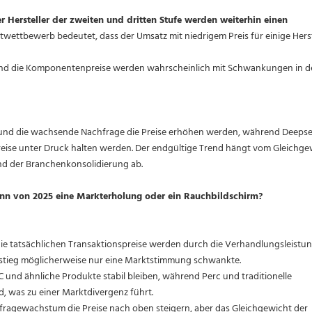
r Hersteller der zweiten und dritten Stufe werden weiterhin einen
twettbewerb bedeutet, dass der Umsatz mit niedrigem Preis für einige Herst
und die Komponentenpreise werden wahrscheinlich mit Schwankungen in d
he und die wachsende Nachfrage die Preise erhöhen werden, während Deeps
eise unter Druck halten werden. Der endgültige Trend hängt vom Gleichge
d der Branchenkonsolidierung ab.
ginn von 2025 eine Markterholung oder ein Rauchbildschirm?
 die tatsächlichen Transaktionspreise werden durch die Verhandlungsleistu
stieg möglicherweise nur eine Marktstimmung schwankte.
C und ähnliche Produkte stabil bleiben, während Perc und traditionelle
 was zu einer Marktdivergenz führt.
fragewachstum die Preise nach oben steigern, aber das Gleichgewicht der