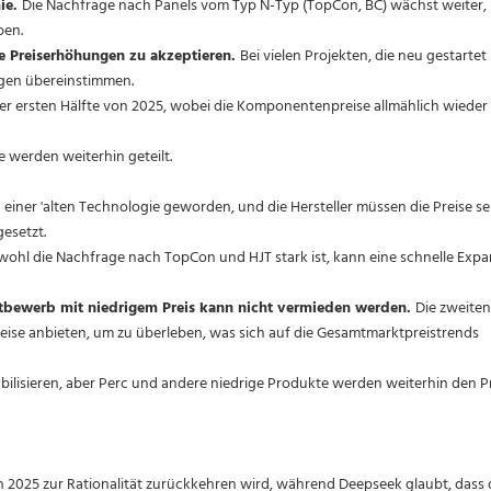
ie.
Die Nachfrage nach Panels vom Typ N-Typ (TopCon, BC) wächst weiter,
ben.
ne Preiserhöhungen zu akzeptieren.
Bei vielen Projekten, die neu gestartet
gen übereinstimmen.
n der ersten Hälfte von 2025, wobei die Komponentenpreise allmählich wieder
 werden weiterhin geteilt.
u einer 'alten Technologie geworden, und die Hersteller müssen die Preise s
esetzt.
ohl die Nachfrage nach TopCon und HJT stark ist, kann eine schnelle Expa
ttbewerb mit niedrigem Preis kann nicht vermieden werden.
Die zweite
reise anbieten, um zu überleben, was sich auf die Gesamtmarktpreistrends
bilisieren, aber Perc und andere niedrige Produkte werden weiterhin den P
von 2025 zur Rationalität zurückkehren wird, während Deepseek glaubt, dass 