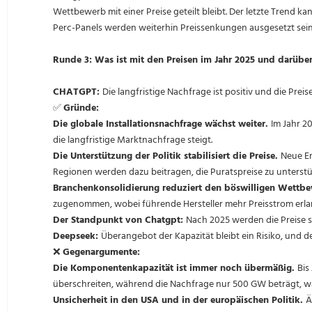
Wettbewerb mit einer Preise geteilt bleibt. Der letzte Trend k
Perc-Panels werden weiterhin Preissenkungen ausgesetzt sein
Runde 3: Was ist mit den Preisen im Jahr 2025 und darüber 
CHATGPT:
Die langfristige Nachfrage ist positiv und die Preis
✅
Gründe:
Die globale Installationsnachfrage wächst weiter.
Im Jahr 2
die langfristige Marktnachfrage steigt.
Die Unterstützung der Politik stabilisiert die Preise.
Neue En
Regionen werden dazu beitragen, die Puratspreise zu unterstü
Branchenkonsolidierung reduziert den böswilligen Wettb
zugenommen, wobei führende Hersteller mehr Preisstrom erlan
Der Standpunkt von Chatgpt:
Nach 2025 werden die Preise s
Deepseek:
Überangebot der Kapazität bleibt ein Risiko, und d
❌
Gegenargumente:
Die Komponentenkapazität ist immer noch übermäßig.
Bis
überschreiten, während die Nachfrage nur 500 GW beträgt, 
Unsicherheit in den USA und in der europäischen Politik.
Ä