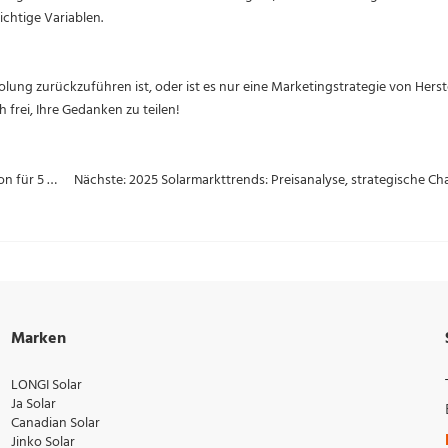
chtige Variablen.
olung zurückzuführen ist, oder ist es nur eine Marketingstrategie von Herst
 frei, Ihre Gedanken zu teilen!
Vorherige: Die besten Tools und Zubehör für Solarinstallation für 5 wichtigste Solarbranchengruppen
Marken
LONGI Solar
Ja Solar
Canadian Solar
Jinko Solar