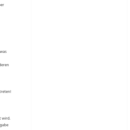
ber
 was
deren
treten!
 wird.
igabe