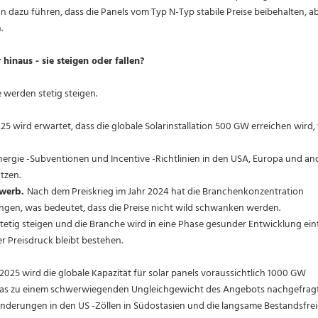
ann dazu führen, dass die Panels vom Typ N-Typ stabile Preise beibehalten, a
.
hinaus - sie steigen oder fallen?
e werden stetig steigen.
025 wird erwartet, dass die globale Solarinstallation 500 GW erreichen wird,
ergie -Subventionen und Incentive -Richtlinien in den USA, Europa und an
tzen.
ewerb.
Nach dem Preiskrieg im Jahr 2024 hat die Branchenkonzentration
gen, was bedeutet, dass die Preise nicht wild schwanken werden.
tetig steigen und die Branche wird in eine Phase gesunder Entwicklung ein
er Preisdruck bleibt bestehen.
 2025 wird die globale Kapazität für solar panels voraussichtlich 1000 GW
was zu einem schwerwiegenden Ungleichgewicht des Angebots nachgefragt
nderungen in den US -Zöllen in Südostasien und die langsame Bestandsfre