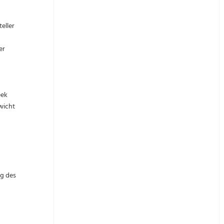
eller
er
eek
wicht
ng des