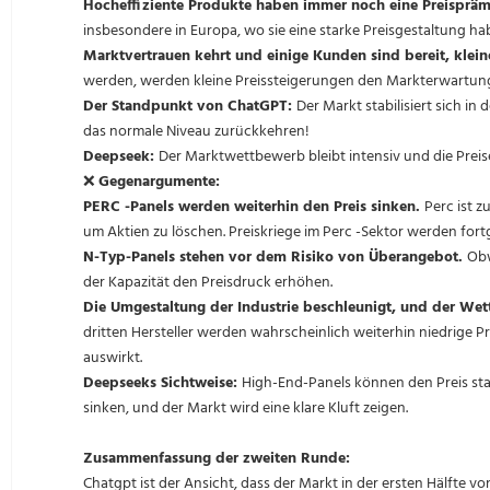
Hocheffiziente Produkte haben immer noch eine Preispräm
insbesondere in Europa, wo sie eine starke Preisgestaltung ha
Marktvertrauen kehrt und einige Kunden sind bereit, klei
werden, werden kleine Preissteigerungen den Markterwartun
Der Standpunkt von ChatGPT:
Der Markt stabilisiert sich i
das normale Niveau zurückkehren!
Deepseek:
Der Marktwettbewerb bleibt intensiv und die Preise
❌
Gegenargumente:
PERC -Panels werden weiterhin den Preis sinken.
Perc ist z
um Aktien zu löschen. Preiskriege im Perc -Sektor werden fortg
N-Typ-Panels stehen vor dem Risiko von Überangebot.
Obw
der Kapazität den Preisdruck erhöhen.
Die Umgestaltung der Industrie beschleunigt, und der We
dritten Hersteller werden wahrscheinlich weiterhin niedrige P
auswirkt.
Deepseeks Sichtweise:
High-End-Panels können den Preis sta
sinken, und der Markt wird eine klare Kluft zeigen.
Zusammenfassung der zweiten Runde:
Chatgpt ist der Ansicht, dass der Markt in der ersten Hälfte 