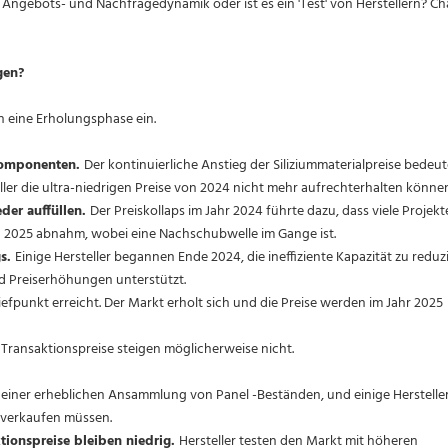
 Angebots- und Nachfragedynamik oder ist es ein 'Test' von Herstellern? C
gen?
in eine Erholungsphase ein.
 Komponenten.
Der kontinuierliche Anstieg der Siliziummaterialpreise bedeut
ller die ultra-niedrigen Preise von 2024 nicht mehr aufrechterhalten können
der auffüllen.
Der Preiskollaps im Jahr 2024 führte dazu, dass viele Projekt
n 2025 abnahm, wobei eine Nachschubwelle im Gange ist.
gs.
Einige Hersteller begannen Ende 2024, die ineffiziente Kapazität zu reduz
d Preiserhöhungen unterstützt.
iefpunkt erreicht. Der Markt erholt sich und die Preise werden im Jahr 2025
n Transaktionspreise steigen möglicherweise nicht.
u einer erheblichen Ansammlung von Panel -Beständen, und einige Herstelle
n verkaufen müssen.
tionspreise bleiben niedrig.
Hersteller testen den Markt mit höheren