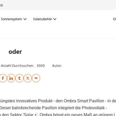
16
Sonnensystem
Solarzubehör
O
oder
Anzahl Durchsuchen:
3000
Autor:
üngstes innovatives Produkt - den Ombra Smart Pavillon - in de
ieser bahnbrechende Pavillon integriert die Photovoltaik -
n den Sektor 'Solar +'. Ombra bringt ein neues Maß an grünem 