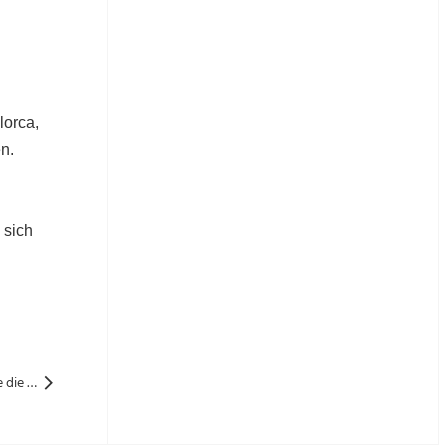
lorca,
n.
 sich
Nächste: Der ultimative Durchbruch in Solar Panel Effizienz: Wie die BC -Technologie die Zukunft der Branche verändert