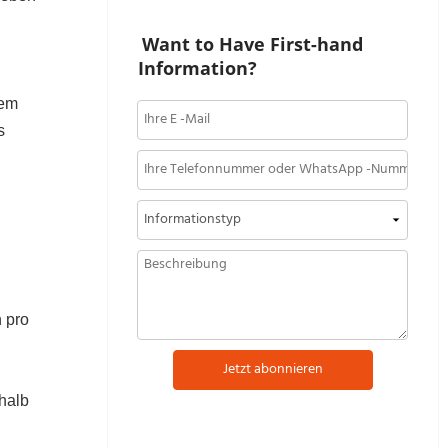
Want to Have First-hand 
Information?
nem
s
 pro
Jetzt abonnieren
halb