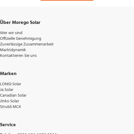
132 (6 × 22) 
Zellorientierung 
Über Morego Solar
Wer wir sind
Offizielle Genehmigung
Zuverlässige Zusammenarbeit
Marktdynamik
Kontaktieren Sie uns
IP68 
Anschlussdose 
Marken
LONGI Solar
Ja Solar
Canadian Solar
Jinko Solar
Einglas, 3,2 mm beschichtetes, 
Strubli MC4
Glas 
getempertes Glas 
Service