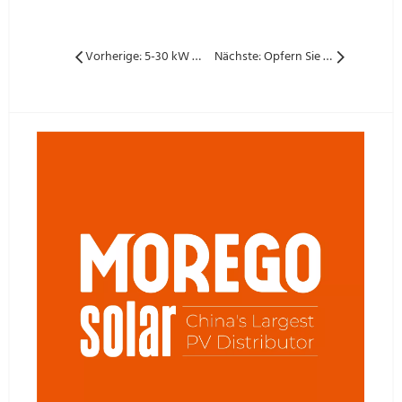
Vorherige: 5-30 kW Solar Power System Designzeichnungen öffentliche Offenlegung
Nächste: Opfern Sie 20% Generation für den 4 -fachen Umsatzschub!